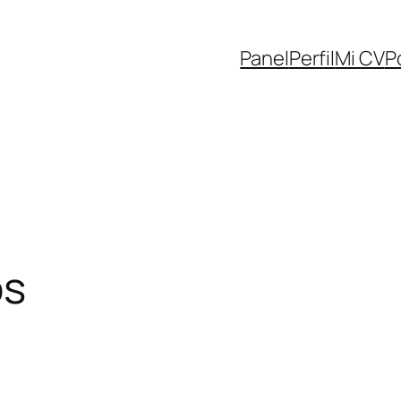
Panel
Perfil
Mi CV
P
os